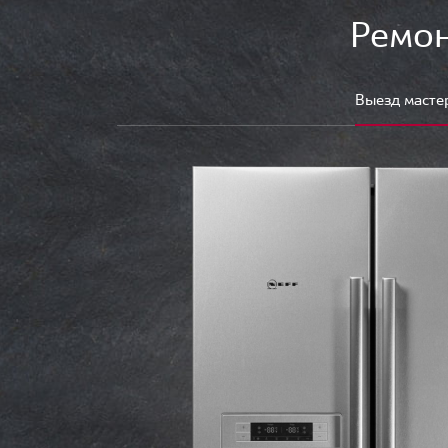
Ремон
Выезд масте