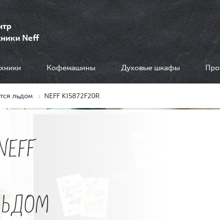
нтр
ники Neff
ехники
Кофемашины
Духовые шкафы
Про
тся льдом
NEFF KI5872F20R
NEFF
ЛЬДОМ