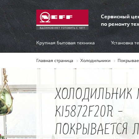
Сервисный це
по ремонту тех
Крупная бытовая техника
Установка т
Главная страница
Холодильники
Покрывае
ХОЛОДИЛЬНИК 
KI5872F20R -
ПОКРЫВАЕТСЯ 