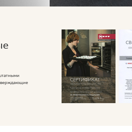
ые
 штатными
дтверждающие