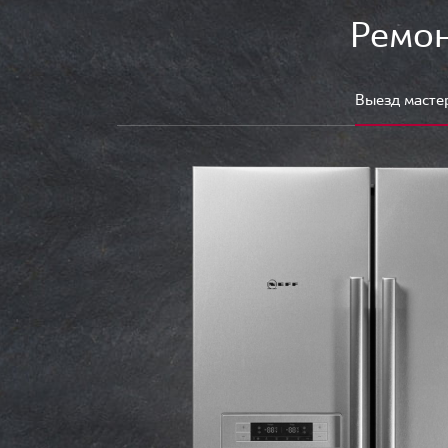
Ремон
Выезд масте