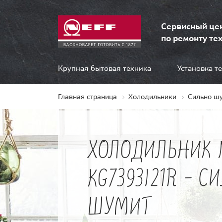
Сервисный це
по ремонту тех
Крупная бытовая техника
Установка т
Главная страница
Холодильники
Сильно ш
ХОЛОДИЛЬНИК 
KG7393I21R - С
ШУМИТ