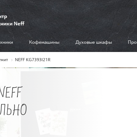
нтр
ники Neff
ехники
Кофемашины
Духовые шкафы
Про
умит
NEFF KG7393I21R
NEFF
ИЛЬНО