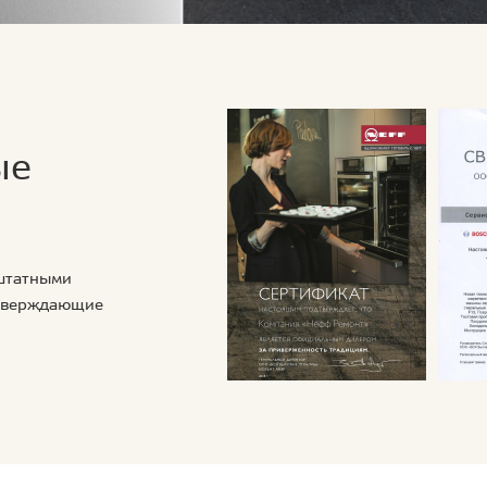
ые
 штатными
дтверждающие