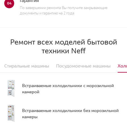
Гарантия
04
По завершении ремонта Вы получите закрывающие
документы и гарантию на 2 года
Ремонт всех моделей бытовой
техники Neff
Стиральные машины
Посудомоечные машины
Хол
Встраиваемые холодильники с морозильной
камерой
Встраиваемые холодильники без морозильной
камеры