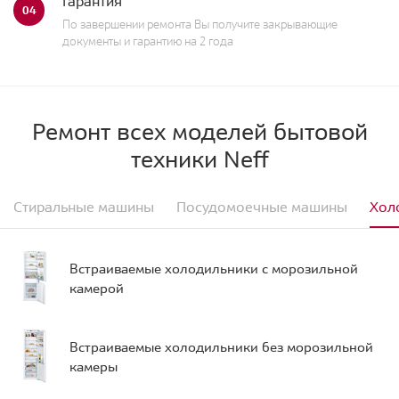
Гарантия
04
По завершении ремонта Вы получите закрывающие
документы и гарантию на 2 года
Ремонт всех моделей бытовой
техники Neff
Стиральные машины
Посудомоечные машины
Хол
Встраиваемые холодильники с морозильной
камерой
Встраиваемые холодильники без морозильной
камеры