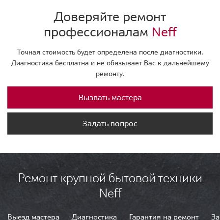
Доверяйте ремонт
профессионалам
Neff
Точная стоимость будет определена после диагностики.
Диагностика бесплатна и не обязывает Вас к дальнейшему
ремонту.
Вызвать мастера
Задать вопрос
Ремонт крупной бытовой техники
Neff
Выезд мастера
Диагностика
Гарантия на ремонт
За