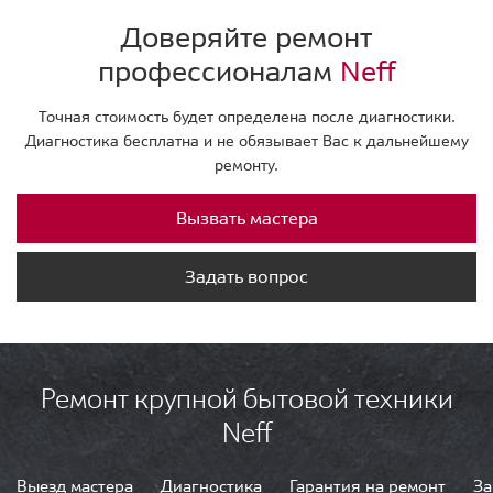
Доверяйте ремонт
профессионалам
Neff
Точная стоимость будет определена после диагностики.
Диагностика бесплатна и не обязывает Вас к дальнейшему
ремонту.
Вызвать мастера
Задать вопрос
Ремонт крупной бытовой техники
Neff
Выезд мастера
Диагностика
Гарантия на ремонт
За