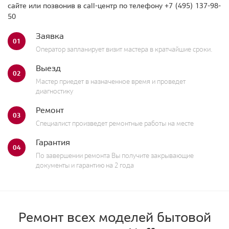
сайте или позвонив в call-центр по телефону
+7 (495) 137-98-
50
Заявка
01
Оператор запланирует визит мастера в кратчайшие сроки.
Выезд
02
Мастер приедет в назначенное время и проведет
диагностику
Ремонт
03
Специалист произведет ремонтные работы на месте
Гарантия
04
По завершении ремонта Вы получите закрывающие
документы и гарантию на 2 года
Ремонт всех моделей бытовой