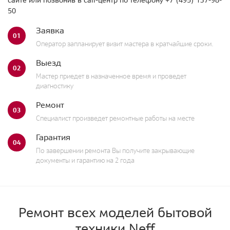
50
Заявка
01
Оператор запланирует визит мастера в кратчайшие сроки.
Выезд
02
Мастер приедет в назначенное время и проведет
диагностику
Ремонт
03
Специалист произведет ремонтные работы на месте
Гарантия
04
По завершении ремонта Вы получите закрывающие
документы и гарантию на 2 года
Ремонт всех моделей бытовой
техники Neff