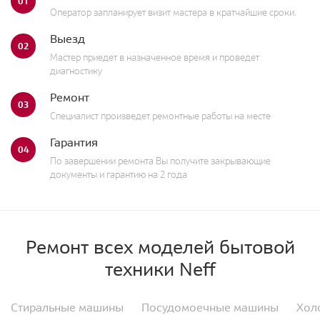
01
Оператор запланирует визит мастера в кратчайшие сроки.
Выезд
02
Мастер приедет в назначенное время и проведет
диагностику
Ремонт
03
Специалист произведет ремонтные работы на месте
Гарантия
04
По завершении ремонта Вы получите закрывающие
документы и гарантию на 2 года
Ремонт всех моделей бытовой
техники Neff
Стиральные машины
Посудомоечные машины
Хол