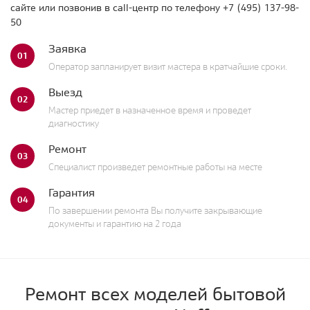
сайте или позвонив в call-центр по телефону
+7 (495) 137-98-
50
Заявка
01
Оператор запланирует визит мастера в кратчайшие сроки.
Выезд
02
Мастер приедет в назначенное время и проведет
диагностику
Ремонт
03
Специалист произведет ремонтные работы на месте
Гарантия
04
По завершении ремонта Вы получите закрывающие
документы и гарантию на 2 года
Ремонт всех моделей бытовой