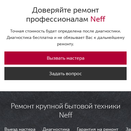
Доверяйте ремонт
профессионалам
Neff
Точная стоимость будет определена после диагностики.
Диагностика бесплатна и не обязывает Вас к дальнейшему
ремонту.
Вызвать мастера
Задать вопрос
Ремонт крупной бытовой техники
Neff
Выезд мастера
Диагностика
Гарантия на ремонт
За