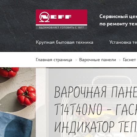
Сервисный це
по ремонту тех
Крупная бытовая техника
Установка т
Главная страница
Варочные панели
Гаснет
ВАРОЧНАЯ ПАНЕ
T14T40N0 - ГАС
ИНДИКАТОР ТЕ