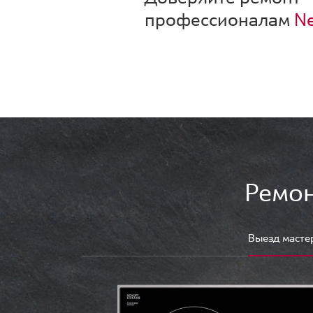
профессионалам
Ne
Ремон
Выезд масте