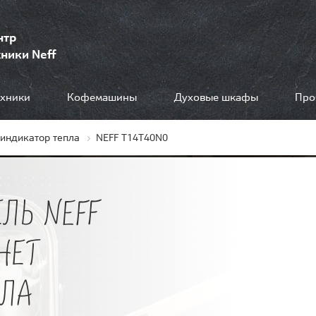
нтр
ники Neff
ехники
Кофемашины
Духовые шкафы
Про
 индикатор тепла
NEFF T14T40N0
ЛЬ NEFF
НЕТ
ПЛА