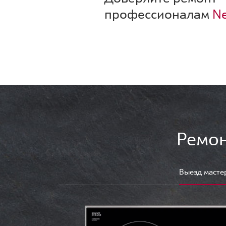
профессионалам
Ne
Ремон
Выезд масте