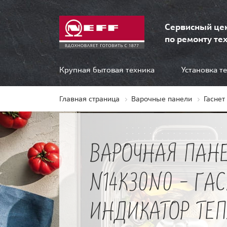
Сервисный це
по ремонту тех
Крупная бытовая техника
Установка т
Главная страница
Варочные панели
Гаснет
ВАРОЧНАЯ ПАНЕ
N14K30N0 - ГА
ИНДИКАТОР ТЕ