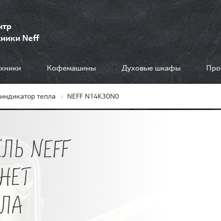
нтр
ники Neff
ехники
Кофемашины
Духовые шкафы
Про
 индикатор тепла
NEFF N14K30N0
ЛЬ NEFF
СНЕТ
ПЛА