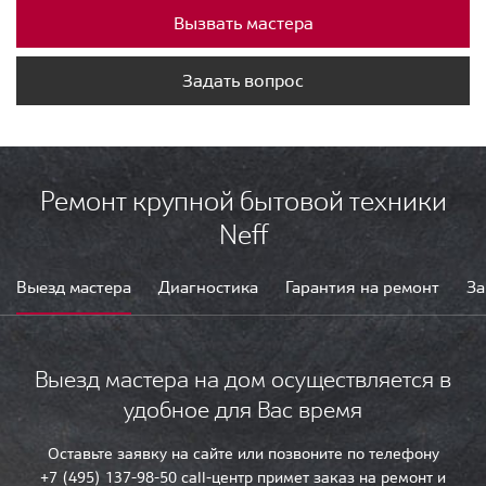
Вызвать мастера
Задать вопрос
Ремонт крупной бытовой техники
Neff
Выезд мастера
Диагностика
Гарантия на ремонт
За
Выезд мастера на дом осуществляется в
удобное для Вас время
Оставьте заявку на сайте или позвоните по телефону
+7 (495) 137-98-50 call-центр примет заказ на ремонт и