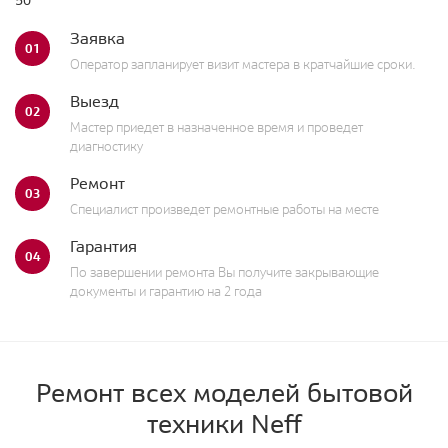
50
Заявка
01
Оператор запланирует визит мастера в кратчайшие сроки.
Выезд
02
Мастер приедет в назначенное время и проведет
диагностику
Ремонт
03
Специалист произведет ремонтные работы на месте
Гарантия
04
По завершении ремонта Вы получите закрывающие
документы и гарантию на 2 года
Ремонт всех моделей бытовой
техники Neff