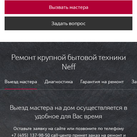
Вызвать мастера
Задать вопрос
Ремонт крупной бытовой техники
Neff
Выезд мастера
Диагностика
Гарантия на ремонт
За
Выезд мастера на дом осуществляется в
удобное для Вас время
Оставьте заявку на сайте или позвоните по телефону
+7 (495) 137-98-50 call-центр примет заказ на ремонт и