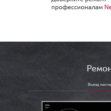
профессионалам
Ne
Ремон
Выезд масте