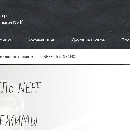
нтр
ники Neff
ехники
Кофемашины
Духовые шкафы
Про
реключает режимы
NEFF T59TS51N0
ЛЬ NEFF
РЕЖИМЫ