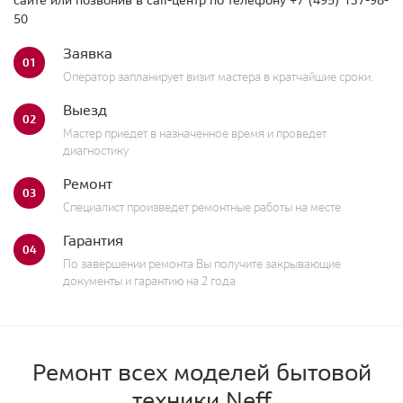
50
Заявка
01
Оператор запланирует визит мастера в кратчайшие сроки.
Выезд
02
Мастер приедет в назначенное время и проведет
диагностику
Ремонт
03
Специалист произведет ремонтные работы на месте
Гарантия
04
По завершении ремонта Вы получите закрывающие
документы и гарантию на 2 года
Ремонт всех моделей бытовой
техники Neff