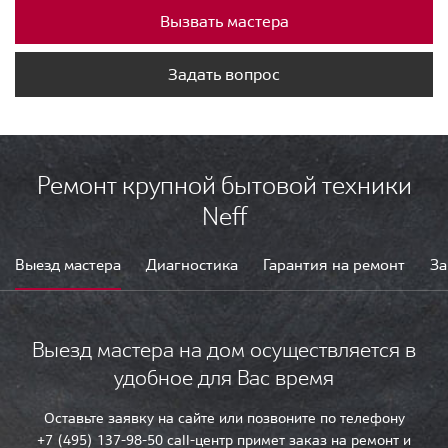
Вызвать мастера
Задать вопрос
Ремонт крупной бытовой техники
Neff
Выезд мастера
Диагностика
Гарантия на ремонт
За
Выезд мастера на дом осуществляется в
удобное для Вас время
Оставьте заявку на сайте или позвоните по телефону
+7 (495) 137-98-50 call-центр примет заказ на ремонт и