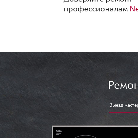
профессионалам
Ne
Ремон
Выезд масте