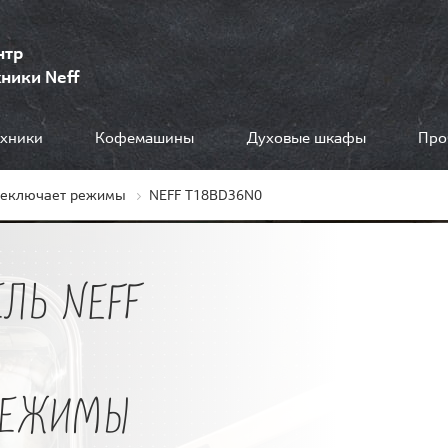
нтр
ники Neff
ехники
Кофемашины
Духовые шкафы
Про
реключает режимы
NEFF T18BD36N0
ЛЬ NEFF
РЕЖИМЫ