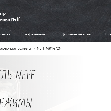
нтр
ники Neff
ехники
Кофемашины
Духовые шкафы
Про
реключает режимы
NEFF MR1472N
ЛЬ NEFF
РЕЖИМЫ