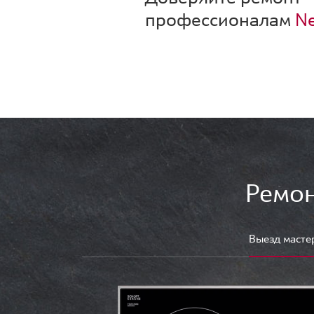
профессионалам
Ne
Ремон
Выезд масте