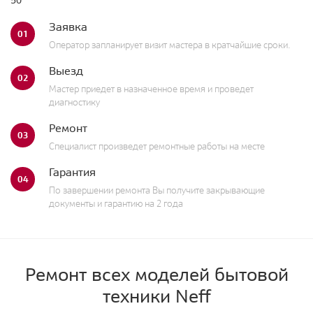
50
Заявка
01
Оператор запланирует визит мастера в кратчайшие сроки.
Выезд
02
Мастер приедет в назначенное время и проведет
диагностику
Ремонт
03
Специалист произведет ремонтные работы на месте
Гарантия
04
По завершении ремонта Вы получите закрывающие
документы и гарантию на 2 года
Ремонт всех моделей бытовой
техники Neff