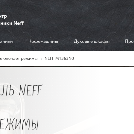
нтр
ники Neff
ехники
Кофемашины
Духовые шкафы
Про
реключает режимы
NEFF M1363N0
ЛЬ NEFF
РЕЖИМЫ