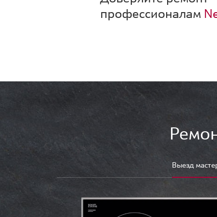
профессионалам
Ne
Ремон
Выезд масте