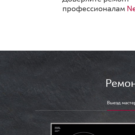
профессионалам
Ne
Ремон
Выезд масте