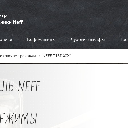
нтр
ники Neff
ехники
Кофемашины
Духовые шкафы
Про
реключает режимы
NEFF T15D40X1
ЛЬ NEFF
РЕЖИМЫ