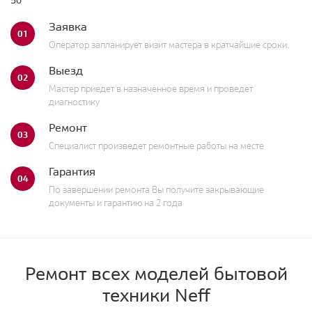
50
Заявка
01
Оператор запланирует визит мастера в кратчайшие сроки.
Выезд
02
Мастер приедет в назначенное время и проведет
диагностику
Ремонт
03
Специалист произведет ремонтные работы на месте
Гарантия
04
По завершении ремонта Вы получите закрывающие
документы и гарантию на 2 года
Ремонт всех моделей бытовой
техники Neff