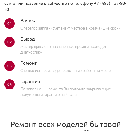
сайте или позвонив в call-центр по телефону
+7 (495) 137-98-
50
Заявка
01
Оператор запланирует визит мастера в кратчайшие сроки.
Выезд
02
Мастер приедет в назначенное время и проведет
диагностику
Ремонт
03
Специалист произведет ремонтные работы на месте
Гарантия
04
По завершении ремонта Вы получите закрывающие
документы и гарантию на 2 года
Ремонт всех моделей бытовой