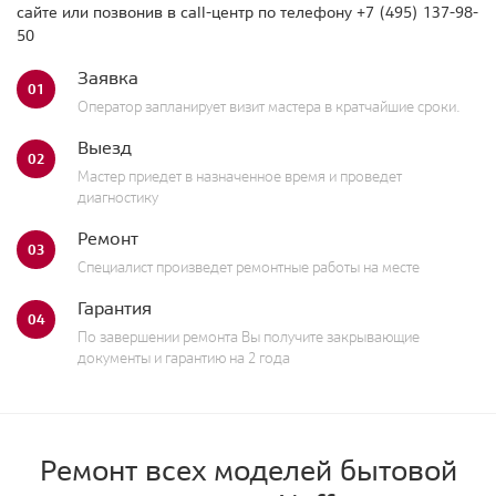
сайте или позвонив в call-центр по телефону
+7 (495) 137-98-
50
Заявка
01
Оператор запланирует визит мастера в кратчайшие сроки.
Выезд
02
Мастер приедет в назначенное время и проведет
диагностику
Ремонт
03
Специалист произведет ремонтные работы на месте
Гарантия
04
По завершении ремонта Вы получите закрывающие
документы и гарантию на 2 года
Ремонт всех моделей бытовой