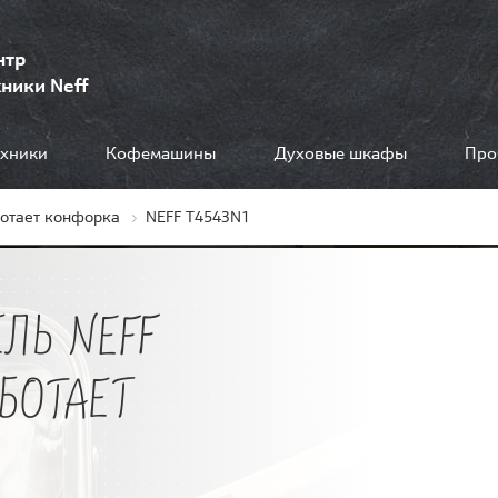
нтр
ники Neff
ехники
Кофемашины
Духовые шкафы
Про
ботает конфорка
NEFF T4543N1
ЛЬ NEFF
АБОТАЕТ