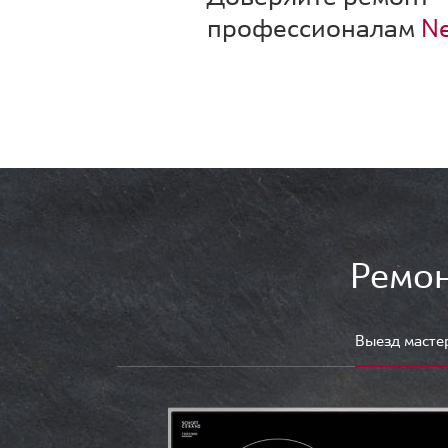
профессионалам
Ne
Ремон
Выезд масте