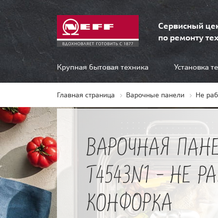
Сервисный це
по ремонту тех
Крупная бытовая техника
Установка т
Главная страница
Варочные панели
Не ра
ВАРОЧНАЯ ПАНЕ
T4543N1 - НЕ Р
КОНФОРКА