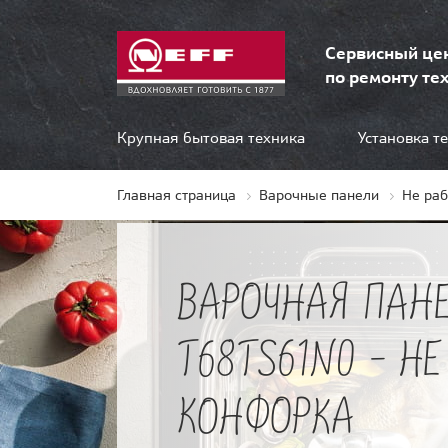
Сервисный це
по ремонту тех
Крупная бытовая техника
Установка т
Главная страница
Варочные панели
Не ра
ВАРОЧНАЯ ПАНЕ
T68TS61N0 - НЕ
КОНФОРКА