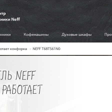
нтр
ники Neff
ехники
Кофемашины
Духовые шкафы
Про
ботает конфорка
NEFF T68TS61N0
ЛЬ NEFF
 РАБОТАЕТ