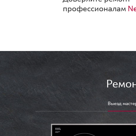
профессионалам
Ne
Ремон
Выезд масте