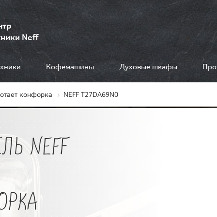
нтр
ники Neff
ехники
Кофемашины
Духовые шкафы
Про
ботает конфорка
NEFF T27DA69N0
ЛЬ NEFF
Е
ОРКА