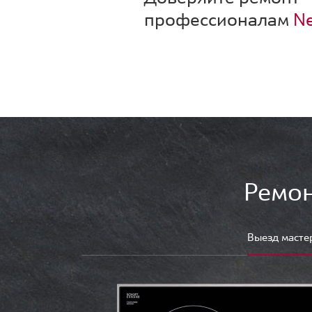
профессионалам
Ne
Ремон
Выезд масте