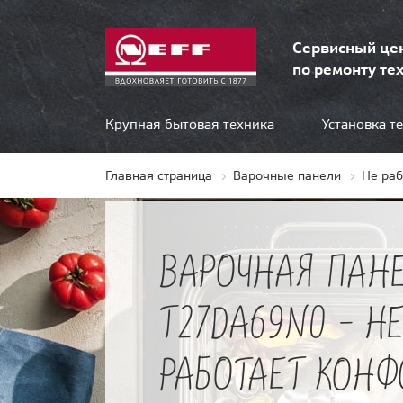
Сервисный це
по ремонту тех
Крупная бытовая техника
Установка т
Главная страница
Варочные панели
Не ра
ВАРОЧНАЯ ПАНЕ
T27DA69N0 - Н
РАБОТАЕТ КОНФ