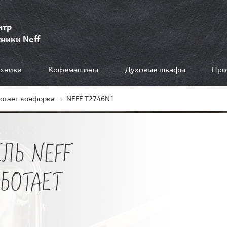
нтр
ники Neff
ехники
Кофемашины
Духовые шкафы
Про
ботает конфорка
NEFF T2746N1
ЛЬ NEFF
АБОТАЕТ