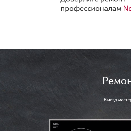
профессионалам
Ne
Ремон
Выезд масте