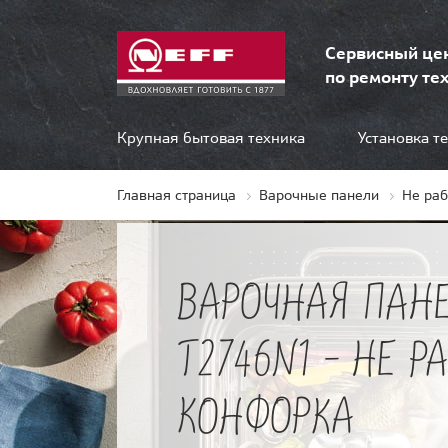
Сервисный це
по ремонту тех
Крупная бытовая техника
Установка т
Главная страница
Варочные панели
Не ра
ВАРОЧНАЯ ПАНЕ
T2746N1 - НЕ Р
КОНФОРКА