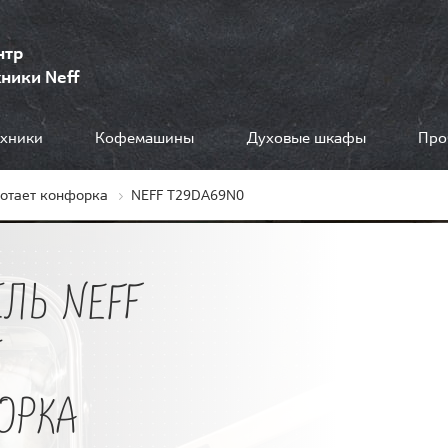
нтр
ники Neff
ехники
Кофемашины
Духовые шкафы
Про
ботает конфорка
NEFF T29DA69N0
ЛЬ NEFF
Е
ОРКА