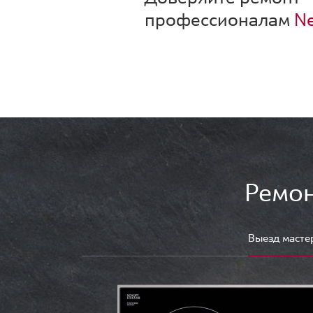
профессионалам
Ne
Ремон
Выезд масте