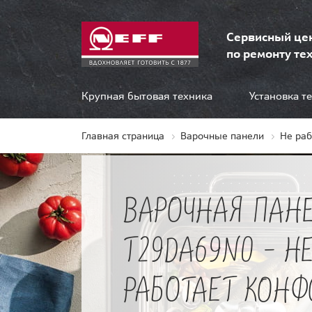
Сервисный це
по ремонту тех
Крупная бытовая техника
Установка т
Главная страница
Варочные панели
Не ра
ВАРОЧНАЯ ПАНЕ
T29DA69N0 - Н
РАБОТАЕТ КОНФ