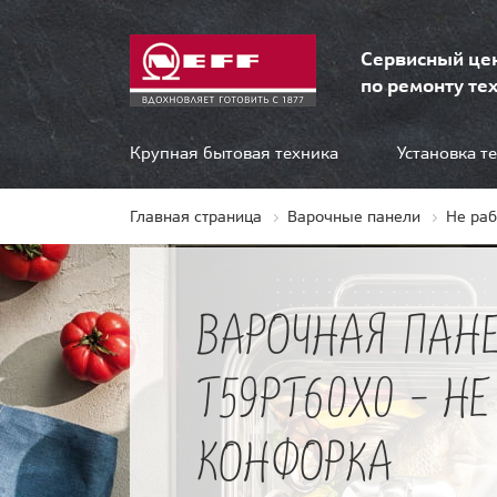
Сервисный це
по ремонту тех
Крупная бытовая техника
Установка т
Главная страница
Варочные панели
Не ра
ВАРОЧНАЯ ПАНЕ
T59PT60X0 - НЕ
КОНФОРКА