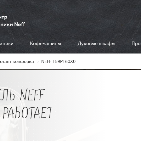
нтр
ники Neff
ехники
Кофемашины
Духовые шкафы
Про
ботает конфорка
NEFF T59PT60X0
ЛЬ NEFF
 РАБОТАЕТ