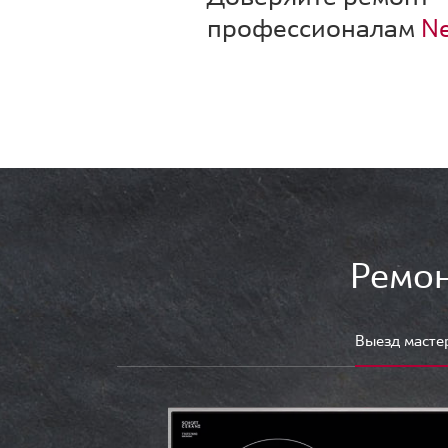
профессионалам
Ne
Ремон
Выезд масте