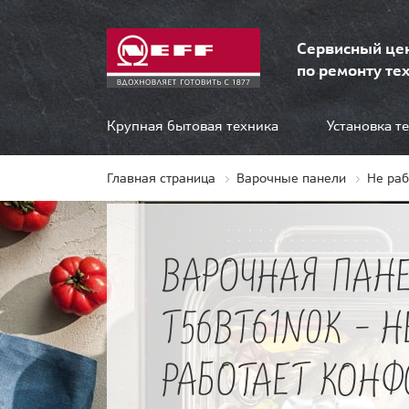
Сервисный це
по ремонту тех
Крупная бытовая техника
Установка т
Главная страница
Варочные панели
Не ра
ВАРОЧНАЯ ПАНЕ
T56BT61N0K - Н
РАБОТАЕТ КОНФ