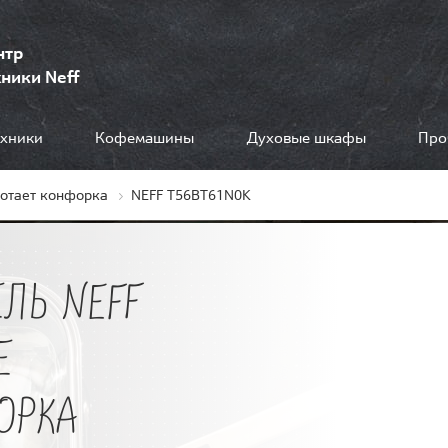
нтр
ники Neff
ехники
Кофемашины
Духовые шкафы
Про
ботает конфорка
NEFF T56BT61N0K
ЛЬ NEFF
Е
ОРКА