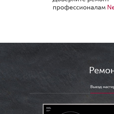
профессионалам
Ne
Ремон
Выезд масте