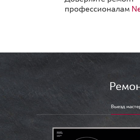
профессионалам
Ne
Ремон
Выезд масте