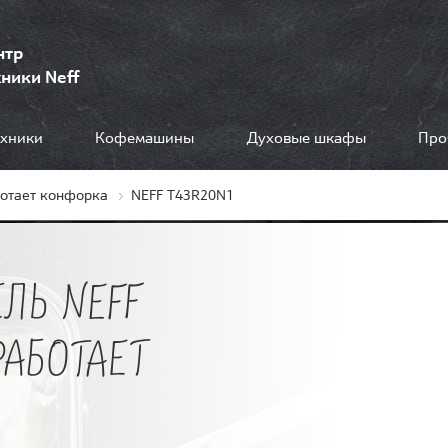
нтр
ники Neff
ехники
Кофемашины
Духовые шкафы
Про
ботает конфорка
NEFF T43R20N1
ЛЬ NEFF
РАБОТАЕТ