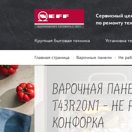
Сервисный це
по ремонту тех
Крупная бытовая техника
Установка т
Главная страница
Варочные панели
Не ра
ВАРОЧНАЯ ПАНЕ
T43R20N1 - НЕ 
КОНФОРКА