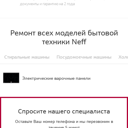
документы и гарантию на 2 года
Ремонт всех моделей бытовой
техники Neff
Стиральные машины
Посудомоечные машины
Хол
Электрические варочные панели
Спросите нашего специалиста
Оставьте Ваш номер телефона и мы перезвоним в
течение 5 минут