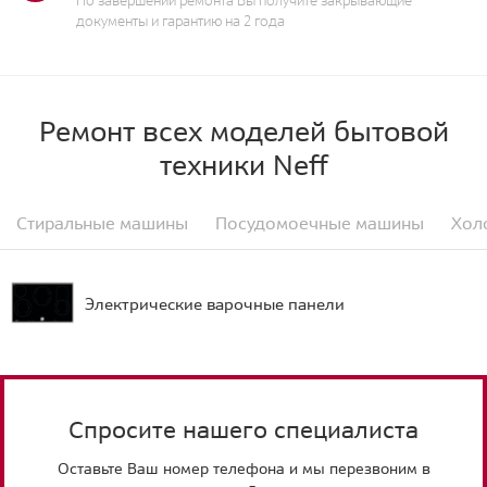
документы и гарантию на 2 года
Ремонт всех моделей бытовой
техники Neff
Стиральные машины
Посудомоечные машины
Хол
Электрические варочные панели
Спросите нашего специалиста
Оставьте Ваш номер телефона и мы перезвоним в