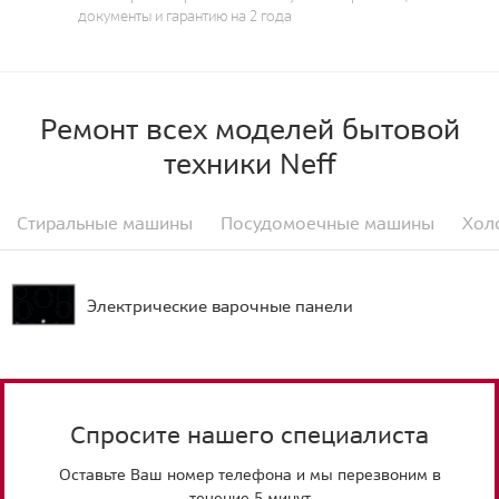
документы и гарантию на 2 года
Ремонт всех моделей бытовой
техники Neff
Стиральные машины
Посудомоечные машины
Хол
Электрические варочные панели
Спросите нашего специалиста
Оставьте Ваш номер телефона и мы перезвоним в
течение 5 минут