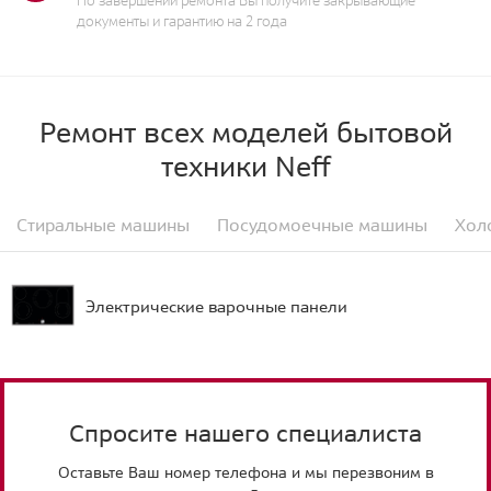
По завершении ремонта Вы получите закрывающие
документы и гарантию на 2 года
Ремонт всех моделей бытовой
техники Neff
Стиральные машины
Посудомоечные машины
Хол
Электрические варочные панели
Спросите нашего специалиста
Оставьте Ваш номер телефона и мы перезвоним в