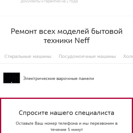
документы и гарантию на 2 года
Ремонт всех моделей бытовой
техники Neff
Стиральные машины
Посудомоечные машины
Хол
Электрические варочные панели
Спросите нашего специалиста
Оставьте Ваш номер телефона и мы перезвоним в
течение 5 минут