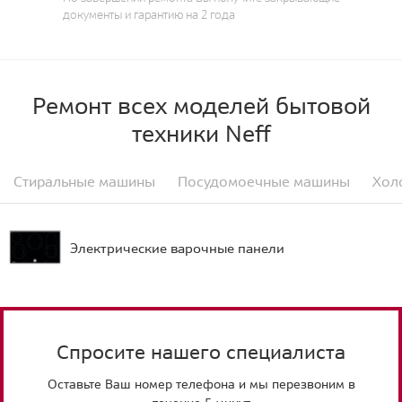
документы и гарантию на 2 года
Ремонт всех моделей бытовой
техники Neff
Стиральные машины
Посудомоечные машины
Хол
Электрические варочные панели
Спросите нашего специалиста
Оставьте Ваш номер телефона и мы перезвоним в