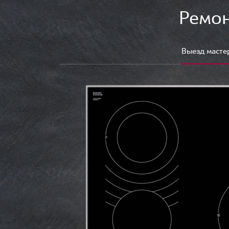
Ремон
Выезд масте