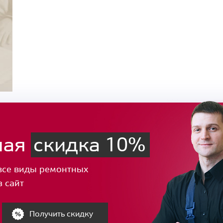
ная
скидка 10%
все виды ремонтных
з сайт
Получить скидку