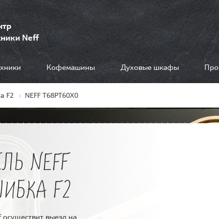
нтр
ники Neff
ехники
Кофемашины
Духовые шкафы
Про
а F2
NEFF T68PT60X0
ЛЬ NEFF
ШИБКА F2
 осуществит выезд на