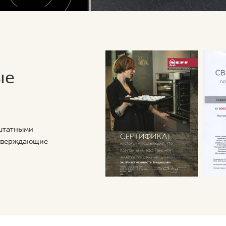
ые
 штатными
дтверждающие