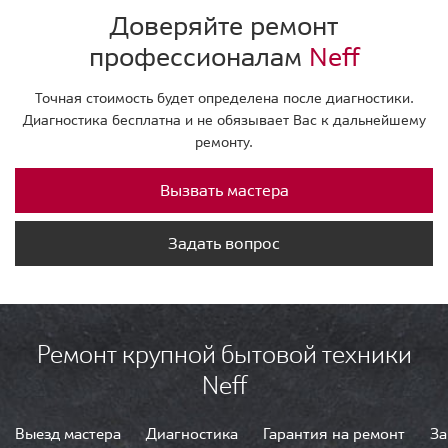
Доверяйте ремонт
профессионалам
Neff
Точная стоимость будет определена после диагностики.
Диагностика бесплатна и не обязывает Вас к дальнейшему
ремонту.
Вызвать мастера
Задать вопрос
Ремонт крупной бытовой техники
Neff
Выезд мастера
Диагностика
Гарантия на ремонт
За