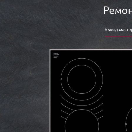
Ремон
Выезд масте