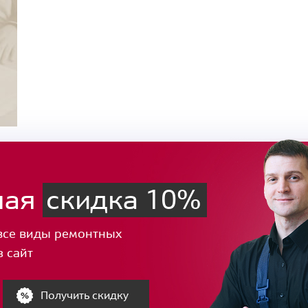
ная
скидка 10%
все виды ремонтных
з сайт
Получить скидку