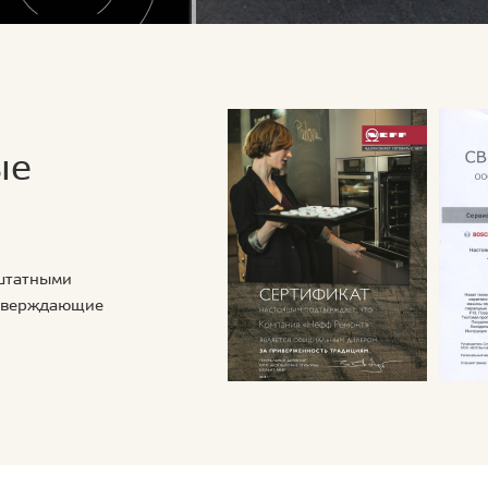
ые
 штатными
дтверждающие