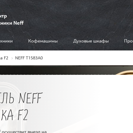
нтр
ники Neff
ехники
Кофемашины
Духовые шкафы
Про
а F2
NEFF T1583A0
ЛЬ NEFF
КА F2
 осуществит выезд на