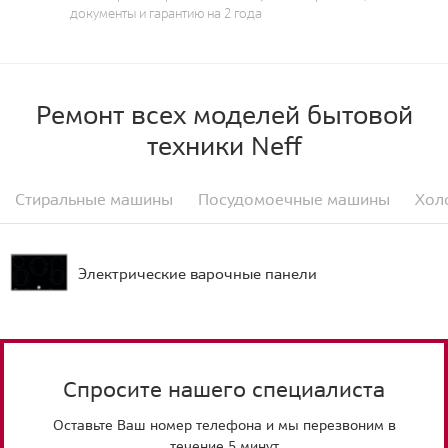
документы и гарантию на 2 года
Ремонт всех моделей бытовой
техники Neff
Стиральные машины
Посудомоечные машины
Хол
Электрические варочные панели
Спросите нашего специалиста
Оставьте Ваш номер телефона и мы перезвоним в
течение 5 минут