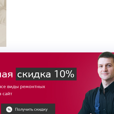
ная
скидка 10%
все виды ремонтных
з сайт
Получить скидку