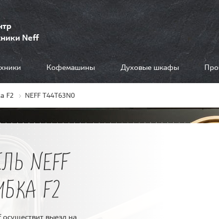
нтр
ники Neff
ехники
Кофемашины
Духовые шкафы
Про
а F2
NEFF T44T63N0
ЛЬ NEFF
ИБКА F2
 осуществит выезд на