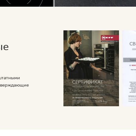
ые
 штатными
дтверждающие