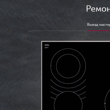
Ремон
Выезд масте