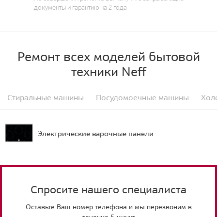
документы и гарантию на 2 года
Ремонт всех моделей бытовой
техники Neff
Стиральные машины
Посудомоечные машины
Хол
Электрические варочные панели
Спросите нашего специалиста
Оставьте Ваш номер телефона и мы перезвоним в
течение 5 минут