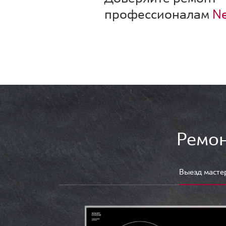
профессионалам
Ne
Ремон
Выезд масте