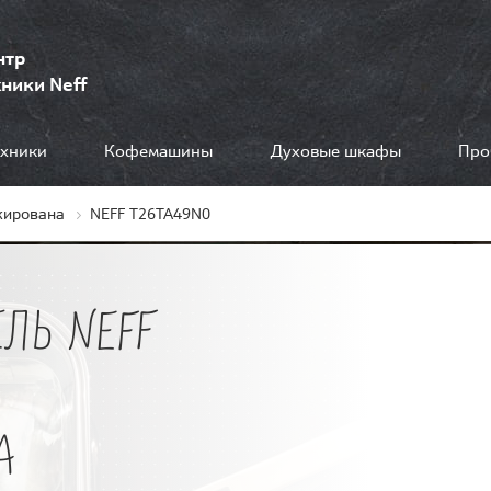
нтр
ники Neff
ехники
Кофемашины
Духовые шкафы
Про
кирована
NEFF T26TA49N0
ЛЬ NEFF
А