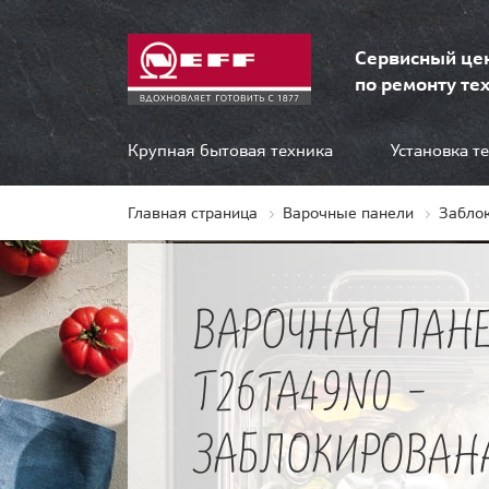
Сервисный це
по ремонту тех
Крупная бытовая техника
Установка т
Главная страница
Варочные панели
Забло
ВАРОЧНАЯ ПАНЕ
T26TA49N0 -
ЗАБЛОКИРОВАН