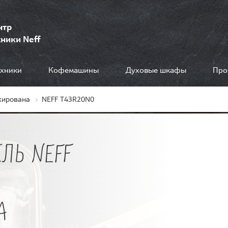
нтр
ники Neff
ехники
Кофемашины
Духовые шкафы
Про
кирована
NEFF T43R20N0
ЛЬ NEFF
А