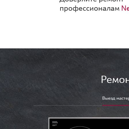
профессионалам
Ne
Ремон
Выезд масте