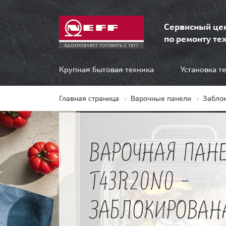
Сервисный це
по ремонту тех
Крупная бытовая техника
Установка т
Главная страница
Варочные панели
Забло
ВАРОЧНАЯ ПАНЕ
T43R20N0 -
ЗАБЛОКИРОВАН