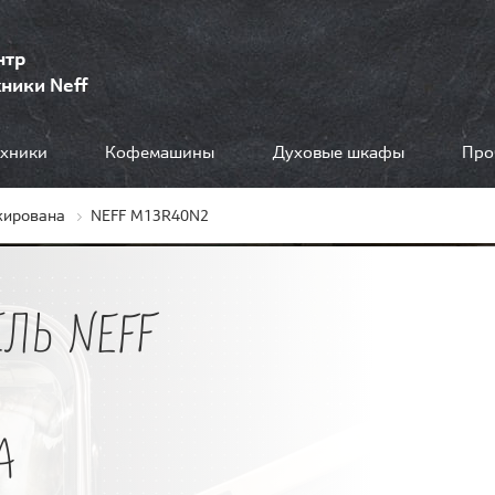
нтр
ники Neff
ехники
Кофемашины
Духовые шкафы
Про
кирована
NEFF M13R40N2
ЛЬ NEFF
А