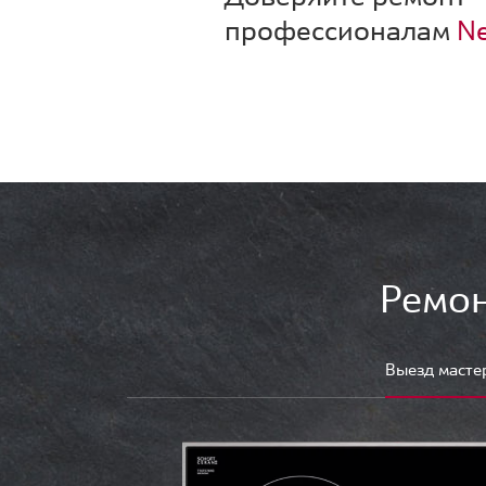
профессионалам
Ne
Ремон
Выезд масте