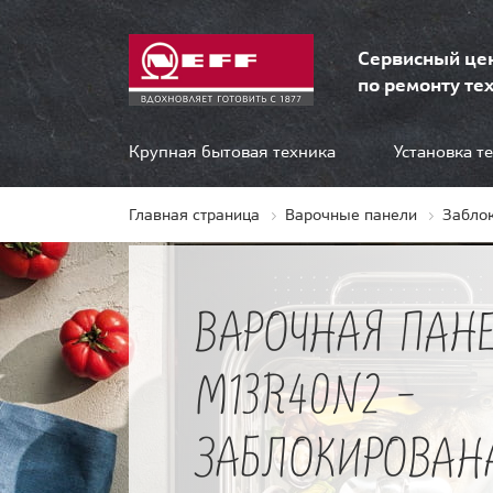
Сервисный це
по ремонту тех
Крупная бытовая техника
Установка т
Главная страница
Варочные панели
Забло
ВАРОЧНАЯ ПАНЕ
M13R40N2 -
ЗАБЛОКИРОВАН